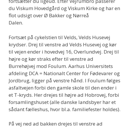
fortsætter du ligeud. Efter Vejrumbro passerer
du Viskum Hovedgård og Viskum Kirke og har en
flot udsigt over Ø Bakker og Nørreå
Dalen.
Fortsæt på cykelstien til Velds, Velds Husevej
krydser. Drej til venstre ad Velds Husevej og kør
til vejen ender i hovedvej 16, Overlundvej. Drej til
højre og kør straks efter til venstre ad
Burrehøjvej mod Foulum. Aarhus Universitets
afdeling DCA = Nationalt Center for Fødevarer og
Jordbrug, ligger på venstre hånd. I Foulum følges
asfaltvejen forbi den gamle skole til den ender i
et T-kryds. Her drejes til højre ad Hobrovej, forbi
forsamlingshuset (alle danske landsbyer har et
sådant fælleshus, hvor bl.a. familiefester holdes).
På vej ned ad bakken drejes til venstre ad