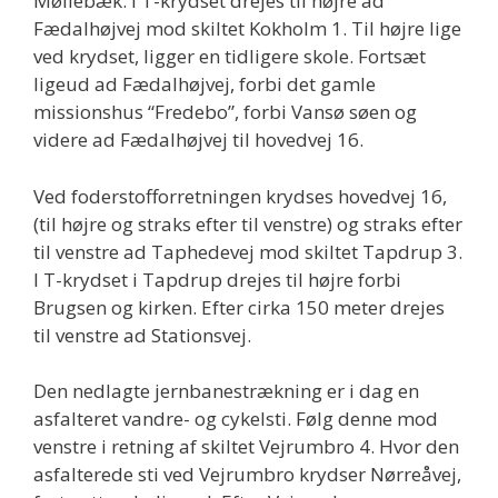
Møllebæk. I T-krydset drejes til højre ad
Fædalhøjvej mod skiltet Kokholm 1. Til højre lige
ved krydset, ligger en tidligere skole. Fortsæt
ligeud ad Fædalhøjvej, forbi det gamle
missionshus “Fredebo”, forbi Vansø søen og
videre ad Fædalhøjvej til hovedvej 16.
Ved foderstofforretningen krydses hovedvej 16,
(til højre og straks efter til venstre) og straks efter
til venstre ad Taphedevej mod skiltet Tapdrup 3.
I T-krydset i Tapdrup drejes til højre forbi
Brugsen og kirken. Efter cirka 150 meter drejes
til venstre ad Stationsvej.
Den nedlagte jernbanestrækning er i dag en
asfalteret vandre- og cykelsti. Følg denne mod
venstre i retning af skiltet Vejrumbro 4. Hvor den
asfalterede sti ved Vejrumbro krydser Nørreåvej,