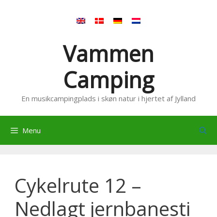
Hop
til
indhold
Vammen
Camping
En musikcampingplads i skøn natur i hjertet af Jylland
Menu
Cykelrute 12 –
Nedlagt jernbanesti