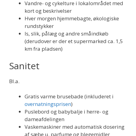
Vandre- og cykelture i lokalområdet med
kort og beskrivelser
Hver morgen hjemmebagte, økologiske
rundstykker
Is, slik, pålæg og andre småindkøb
(derudover er der et supermarked ca. 1,5
km fra pladsen)
Sanitet
Bl.a.
Gratis varme brusebade (inkluderet i
overnatningsprisen
)
Puslebord og babybalje i herre- og
dameafdelingen
Vaskemaskiner med automatisk dosering
af sæbe u. parfume og blegemidler