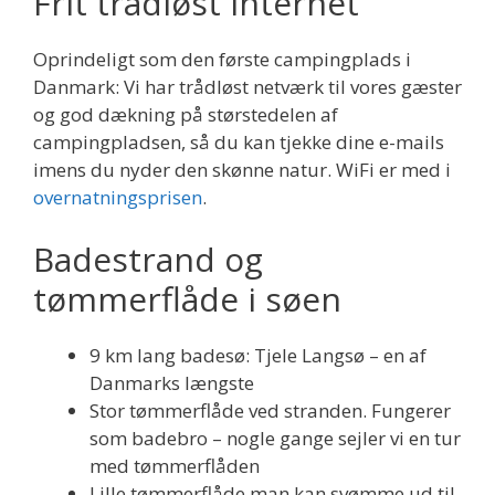
Frit trådløst internet
Oprindeligt som den første campingplads i
Danmark: Vi har trådløst netværk til vores gæster
og god dækning på størstedelen af
campingpladsen, så du kan tjekke dine e-mails
imens du nyder den skønne natur. WiFi er med i
overnatningsprisen
.
Badestrand og
tømmerflåde i søen
9 km lang badesø: Tjele Langsø – en af
Danmarks længste
Stor tømmerflåde ved stranden. Fungerer
som badebro – nogle gange sejler vi en tur
med tømmerflåden
Lille tømmerflåde man kan svømme ud til