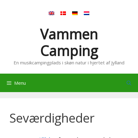
Hop
til
indhold
Vammen
Camping
En musikcampingplads i skøn natur i hjertet af Jylland
Menu
Seværdigheder