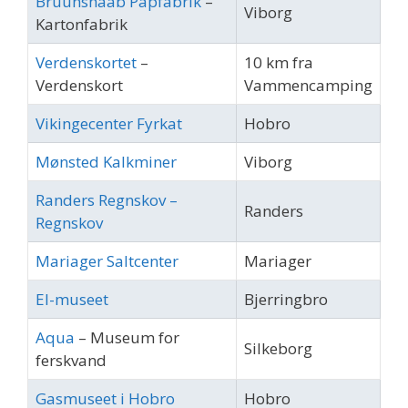
Bruunshaab Papfabrik
–
Viborg
Kartonfabrik
Verdenskortet
–
10 km fra
Verdenskort
Vammencamping
Vikingecenter Fyrkat
Hobro
Mønsted Kalkminer
Viborg
Randers Regnskov –
Randers
Regnskov
Mariager Saltcenter
Mariager
El-museet
Bjerringbro
Aqua
– Museum for
Silkeborg
ferskvand
Gasmuseet i Hobro
Hobro