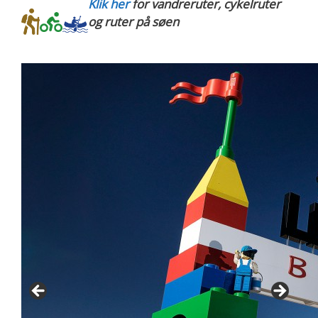
Klik her
for vandreruter, cykelruter
og ruter på søen