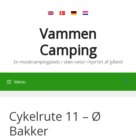
Hop
til
indhold
Vammen
Camping
En musikcampingplads i skøn natur i hjertet af Jylland
Menu
Cykelrute 11 – Ø
Bakker