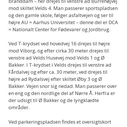
branddam – her drejes til venstre ad Burrehøjvej
mod skiltet Velds 4. Man passerer sportspladsen
og den gamle skole, følger asfaltvejen og ser til
højre AU = Aarhus Universitet – denne del er DCA
= Nationalt Center for Fødevarer og Jordbrug.
Ved T-krydset ved hovedvej 16 drejes til højre
mod Viborg, og efter cirka 30 meter drejes til
venstre ad Velds Husevej mod Velds 1 og Ø
Bakker. I T-krydset i Velds drejes til venstre ad
Fårdalvej og efter ca. 30 meter, ved drejes til
højre ad Rydalsvej efter skiltet Øby 3 og Ø
Bakker. Vejen snor sig nedad. Man passerer over
en eng og den nordlige del af Nørre Å. Herfra er
der udsigt til Ø Bakker og de lyngklædte
områder.
Ved parkeringspladsen findes et oversigtskort