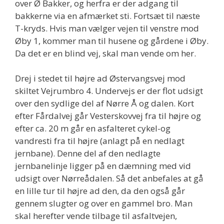
over Ø Bakker, og herfra er der adgang til
bakkerne via en afmærket sti. Fortsæt til næste
T-kryds. Hvis man vælger vejen til venstre mod
Øby 1, kommer man til husene og gårdene i Øby.
Da det er en blind vej, skal man vende om her.
Drej i stedet til højre ad Østervangsvej mod
skiltet Vejrumbro 4. Undervejs er der flot udsigt
over den sydlige del af Nørre Å og dalen. Kort
efter Fårdalvej går Vesterskovvej fra til højre og
efter ca. 20 m går en asfalteret cykel-og
vandresti fra til højre (anlagt på en nedlagt
jernbane). Denne del af den nedlagte
jernbanelinje ligger på en dæmning med vid
udsigt over Nørreådalen. Så det anbefales at gå
en lille tur til højre ad den, da den også går
gennem slugter og over en gammel bro. Man
skal herefter vende tilbage til asfaltvejen,