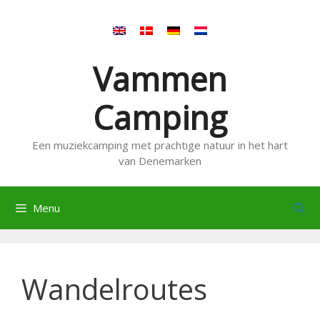
Ga
naar
de
inhoud
Vammen
Camping
Een muziekcamping met prachtige natuur in het hart
van Denemarken
Menu
Wandelroutes