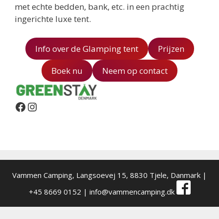
met echte bedden, bank, etc. in een prachtig
ingerichte luxe tent.
Info over de Glamping tent
Prijzen
Boek nu
Neem op contact
Facebook
Instagram
Vammen Camping,
Langsoevej 15, 8830 Tjele, Danmark
|
+45 8669 0152 |
info@vammencamping.dk