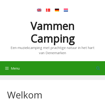
Ga
naar
de
inhoud
Vammen
Camping
Een muziekcamping met prachtige natuur in het hart
van Denemarken
Menu
Welkom