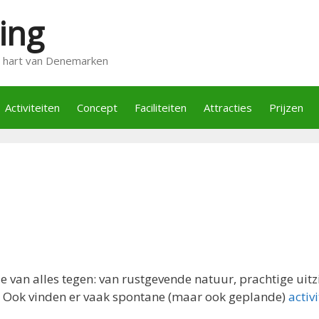
ing
t hart van Denemarken
Activiteiten
Concept
Faciliteiten
Attracties
Prijzen
 van alles tegen: van rustgevende natuur, prachtige uitzi
 Ook vinden er vaak spontane (maar ook geplande)
activ