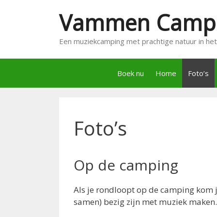
Ga
Vammen Camp
naar
de
inhoud
Een muziekcamping met prachtige natuur in he
Boek nu
Home
Foto’s
Foto’s
Op de camping
Als je rondloopt op de camping kom je
samen) bezig zijn met muziek maken.