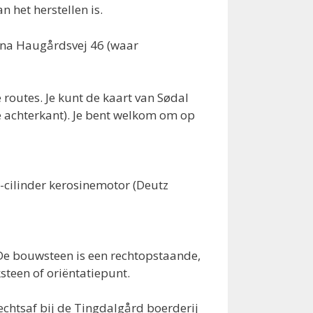
 het herstellen is.
g na Haugårdsvej 46 (waar
routes. Je kunt de kaart van Sødal
e achterkant). Je bent welkom om op
-cilinder kerosinemotor (Deutz
. De bouwsteen is een rechtopstaande,
teen of oriëntatiepunt.
rechtsaf bij de Tingdalgård boerderij