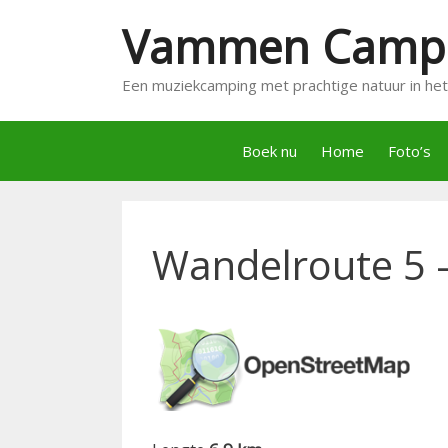
Ga
Vammen Camp
naar
de
inhoud
Een muziekcamping met prachtige natuur in he
Boek nu
Home
Foto’s
Wandelroute 5 