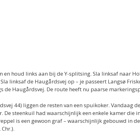
 houd links aan bij de Y-splitsing. Sla linksaf naar Hob
Sla linksaf de Haugårdsvej op – je passeert Langsø Frisk
gs de Haugårdsvej. De route heeft nu paarse markerings
svej 44) liggen de resten van een spuikoker. Vandaag de 
r. De steenkuil had waarschijnlijk een enkele kamer die 
eppel is een gewoon graf – waarschijnlijk gebouwd in de 
 Chr.).