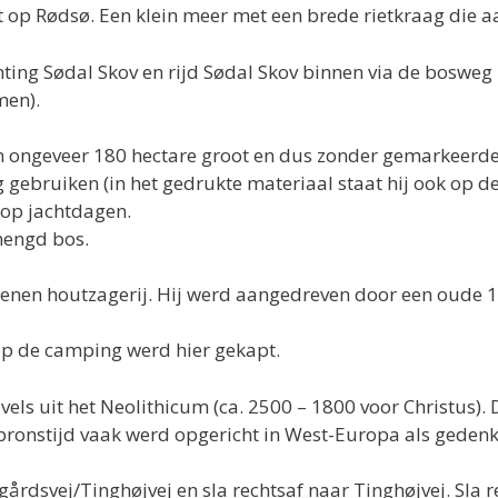
t op Rødsø. Een klein meer met een brede rietkraag die aan
ting Sødal Skov en rijd Sødal Skov binnen via de boswe
men).
an ongeveer 180 hectare groot en dus zonder gemarkeerde 
 gebruiken (in het gedrukte materiaal staat hij ook op d
 op jachtdagen.
mengd bos.
enen houtzagerij. Hij werd aangedreven door een oude 1
op de camping werd hier gekapt.
vels uit het Neolithicum (ca. 2500 – 1800 voor Christus)
ronstijd vaak werd opgericht in West-Europa als gedenks
gårdsvej/Tinghøjvej en sla rechtsaf naar Tinghøjvej. Sla 