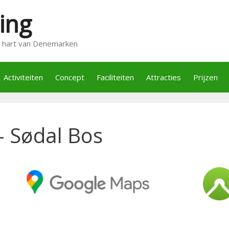
ing
t hart van Denemarken
Activiteiten
Concept
Faciliteiten
Attracties
Prijzen
– Sødal Bos