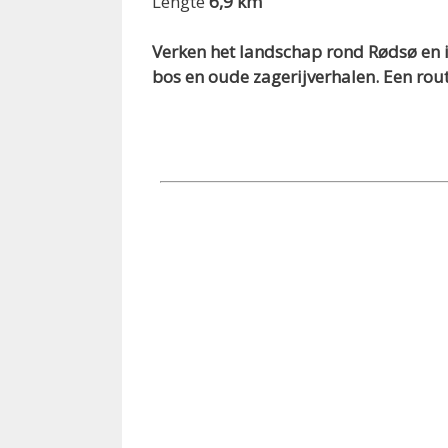
Lengte
6,9 km
Verken het landschap rond Rødsø en i
bos en oude zagerijverhalen. Een rou