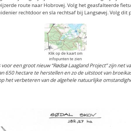
jzerde route naar Hobrovej. Volg het geasfalteerde fiet
denier rechtdoor en sla rechtsaf bij Langsøvej. Volg dit
Klik op de kaart om
infopunten te zien
 voor een groot nieuw “Rødsø Laagland Project” zijn net va
an 650 hectare te herstellen en zo de uitstoot van broeik
n op het verbeteren van de algehele natuurlijke omstandigh