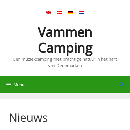
Ga
naar
de
inhoud
Vammen
Camping
Een muziekcamping met prachtige natuur in het hart
van Denemarken
Menu
Nieuws